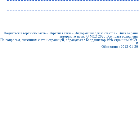
Подняться в верхнюю часть
-
Обратная связь
-
Информация для контактов
-
Знак охраны
авторского права © МСЭ 2026
Все права сохранены
По вопросам, связанным с этой страницей, обращаться :
Координатор Web-страницы МСЭ-
R
Обновлено : 2013-01-30