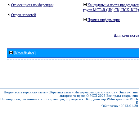
Относящиеся конференции
Кандидаты на посты председател
групп МСЭ-R (ИК, СК, ПСК, КГР)
Отдел новостей
Прочая информация
Для контакто
[Newsflashes]
Подняться в верхнюю часть
-
Обратная связь
-
Информация для контактов
-
Знак охраны
авторского права © МСЭ 2026
Все права сохранены
По вопросам, связанным с этой страницей, обращаться :
Координатор Web-страницы МСЭ-
R
Обновлено : 2013-01-30