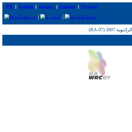
中文
|
English
|
Español
|
Français
|
Русский
2007 (RA-07)