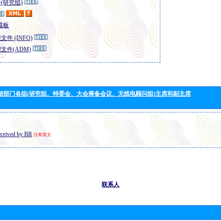
(研究组)
模板
件 (INFO)
文件(ADM)
信部门各组(研究组、特委会、大会筹备会议、无线电顾问组)主席和副主席
eceived by BR
仅有英文
联系人