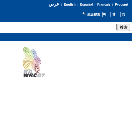
عربي
English
Español
Français
Русский
|
|
|
|
高级搜索