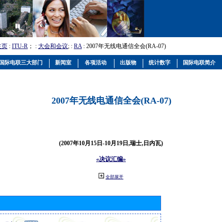
主页
:
ITU-R
； :
大会和会议
; :
RA
: 2007年无线电通信全会(RA-07)
国际电联三大部门
新闻室
各项活动
出版物
统计数字
国际电联简介
2007年无线电通信全会(RA-07)
(2007年10月15日-10月19日,瑞士,日内瓦)
«决议汇编»
全部展开