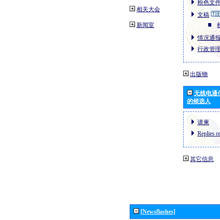
粉色文件
相关大会
文稿
新闻室
情况通报文
行政管理
出版物
无线电通
的候选人
请柬
Replies r
其它信息
[Newsflashes]