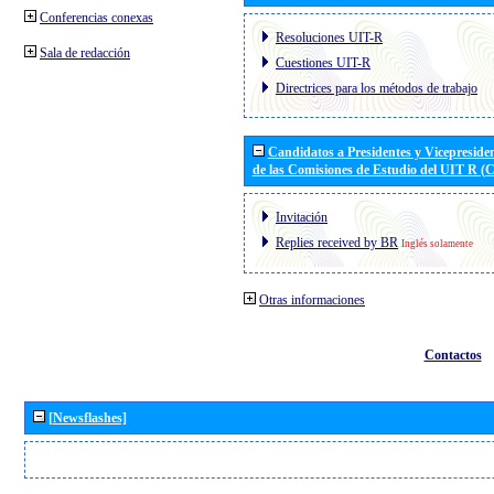
Conferencias conexas
Resoluciones UIT-R
Sala de redacción
Cuestiones UIT-R
Directrices para los métodos de trabajo
Candidatos a Presidentes y Vicepreside
de las Comisiones de Estudio del UIT R 
Invitación
Replies received by BR
Inglés solamente
Otras informaciones
Contactos
[Newsflashes]