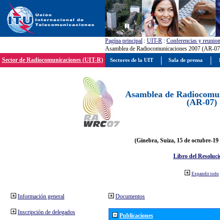
Pagína principal
:
UIT-R
:
Conferencias y reunio
Asamblea de Radiocomunicaciones 2007 (AR-07
Sector de Radiocomunicaciones (UIT-R)
Sectores de la UIT
Sala de prensa
Asamblea de Radiocomun
(AR-07)
(Ginebra, Suiza, 15 de octubre-19
Libro del Resoluci
Expandir todo
Información general
Documentos
Inscripción de delegados
Publicaciones