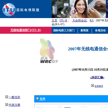
主页
:
ITU-R
； :
大会和会议
; :
RA
: 2007
会(RA-07)
无线电通信部门(ITU-R)
国际电联三大部门
新闻室
各项活动
2007年无线电通信全会(
(2007年10月15日-10月19日
«决议汇编»
全部展开
一般信息
文件
代表注册