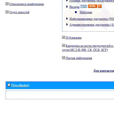
Розовые документы (исследовател
Относящиеся конференции
Вклады
Отдел новостей
Шаблоны
Информационные документы (IN
Административные документы (
Публикации
Кандидаты на посты председателей и 
групп МСЭ-R (ИК, СК, ПСК, КГР)
Прочая информация
Для контакто
[Newsflashes]