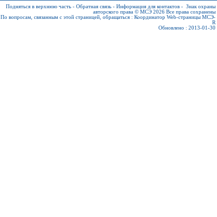
Подняться в верхнюю часть
-
Обратная связь
-
Информация для контактов
-
Знак охраны
авторского права © МСЭ 2026
Все права сохранены
По вопросам, связанным с этой страницей, обращаться :
Координатор Web-страницы МСЭ-
R
Обновлено : 2013-01-30