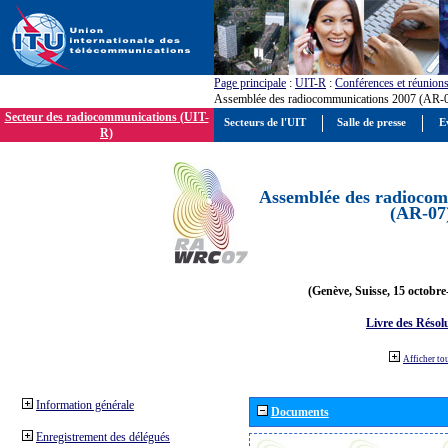
Page principale
:
UIT-R
:
Conférences et réunion
Assemblée des radiocommunications 2007 (AR-
Secteur des radiocommunications (UIT-
Secteurs de l'UIT
Salle de presse
E
R)
Assemblée des radiocom
(AR-07
(Genève, Suisse, 15 octobre
Livre des Résol
Afficher to
Information générale
Documents
Enregistrement des délégués