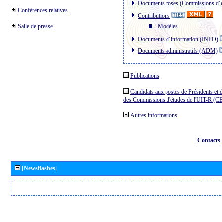
Documents roses (Commissions d´é
Conférences relatives
Contributions
Salle de presse
Modèles
Documents d´information (INFO)
Documents administratifs (ADM)
Publications
Candidats aux postes de Présidents et 
des Commissions d'études de l'UIT-R (C
Autres informations
Contacts
[Newsflashes]