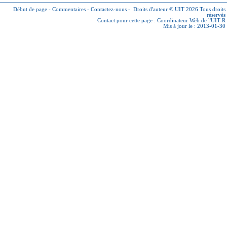
Début de page
-
Commentaires
-
Contactez-nous
-
Droits d'auteur © UIT 2026
Tous droits
réservés
Contact pour cette page :
Coordinateur Web de l'UIT-R
Mis à jour le : 2013-01-30