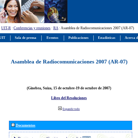
:
UIT-R
:
Conferencias y reuniones
:
RA
: Asamblea de Radiocomunicaciones 2007 (AR-07)
 UIT
Sala de prensa
Eventos
Publicaciones
Estadísticas
Acerca d
Asamblea de Radiocomunicaciones 2007 (AR-07)
(Ginebra, Suiza, 15 de octubre-19 de octubre de 2007)
Libro del Resoluciones
Expandir todo
Documentos