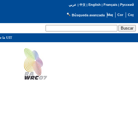
English
Français
Русский
عربي
|
中文
|
|
|
Búsqueda avanzada
e la UIT