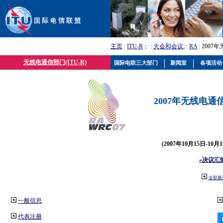
主页
:
ITU-R
； :
大会和会议
; :
RA
: 2007
无线电通信部门(ITU-R)
国际电联三大部门
新闻室
各项活动
2007年无线电通信
(2007年10月15日-10
«决议汇
全部展
一般信息
代表注册