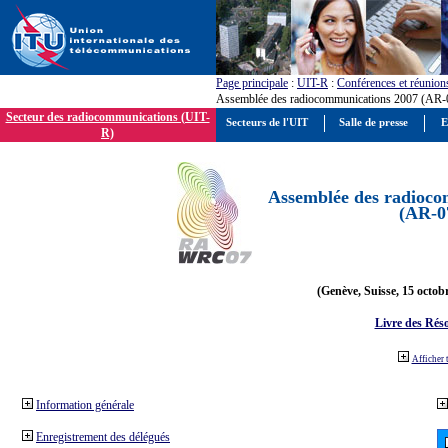
Page principale
:
UIT-R
:
Conférences et réunion
Assemblée des radiocommunications 2007 (AR-
Secteur des radiocommunications (UIT-
Secteurs de l'UIT
Salle de presse
E
R)
Assemblée des radioco
(AR-0
(Genève, Suisse, 15 octob
Livre des Réso
Afficher 
Information générale
Enregistrement des délégués