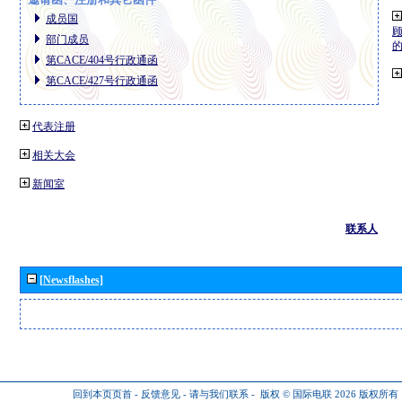
成员国
部门成员
第CACE/404号行政通函
第CACE/427号行政通函
代表注册
相关大会
新闻室
联系人
[Newsflashes]
回到本页页首
-
反馈意见
-
请与我们联系
-
版权 © 国际电联 2026
版权所有