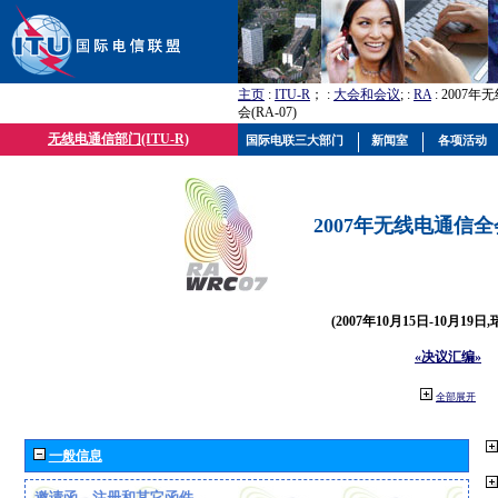
主页
:
ITU-R
； :
大会和会议
; :
RA
: 2007
会(RA-07)
无线电通信部门(ITU-R)
国际电联三大部门
新闻室
各项活动
2007年无线电通信全会(
(2007年10月15日-10月19日
«决议汇编»
全部展开
一般信息
邀请函、注册和其它函件