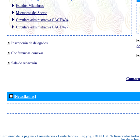
Estados Miembros
Miembros del Sector
Circulare administrativa CACE/404
Circulare administrativa CACE/427
Inscripción de delegados
de
Conferencias conexas
Sala de redacción
Contact
[Newsflashes]
Comienzo de la página
-
Comentarios
-
Contáctenos
-
Copyright © UIT 2026
Reservados todos
los derechos