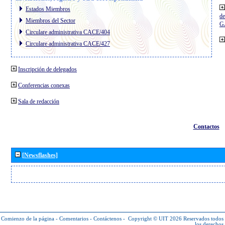
Estados Miembros
de
Miembros del Sector
G
Circulare administrativa CACE/404
Circulare administrativa CACE/427
Inscripción de delegados
Conferencias conexas
Sala de redacción
Contactos
[Newsflashes]
Comienzo de la página
-
Comentarios
-
Contáctenos
-
Copyright © UIT 2026
Reservados todos
los derechos