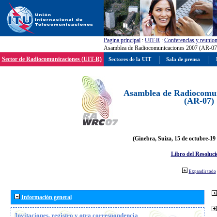
Pagína principal
:
UIT-R
:
Conferencias y reunio
Asamblea de Radiocomunicaciones 2007 (AR-07
Sector de Radiocomunicaciones (UIT-R)
Sectores de la UIT
Sala de prensa
Asamblea de Radiocomun
(AR-07)
(Ginebra, Suiza, 15 de octubre-19
Libro del Resoluci
Expandir todo
Información general
Invitaciones, registro y otra correspondencia