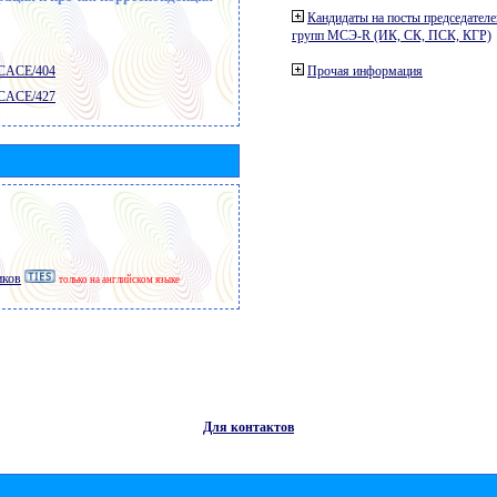
Кандидаты на посты председателе
групп МСЭ-R (ИК, СК, ПСК, КГР)
 CACE/404
Прочая информация
 CACE/427
иков
только на английском языке
Для контактов