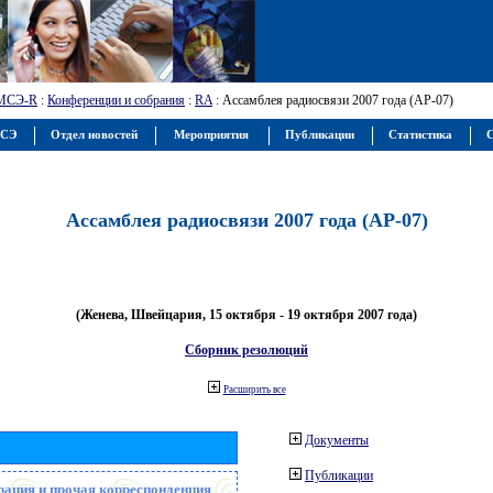
МСЭ-R
:
Конференции и собрания
:
RA
: Ассамблея радиосвязи 2007 года (АР-07)
МСЭ
Отдел новостей
Мероприятия
Публикации
Статистика
С
Ассамблея радиосвязи 2007 года (АР-07)
(Женева, Швейцария, 15 октября - 19 октября 2007 года)
Сборник резолюций
Расширить все
Документы
Публикации
рация и прочая корреспонденция