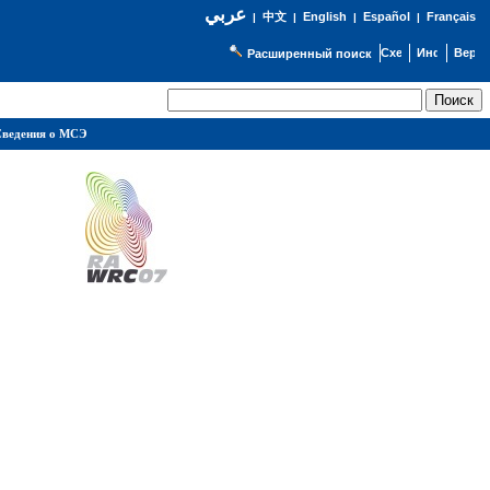
عربي
English
Español
Français
|
中文
|
|
|
Расширенный поиск
ведения о МСЭ