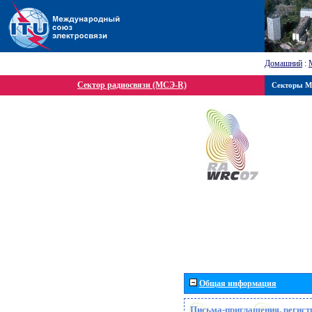
Домашний
:
Сектор радиосвязи (МСЭ-R)
Секторы 
Общая информация
Письма-приглашения, регист