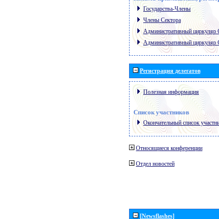
Государства-Члены
Члены Сектора
Административный циркуляр
Административный циркуляр
Регистрация делегатов
Полезная информация
Список участников
Окончательный список участн
Относящиеся конференции
Отдел новостей
[Newsflashes]