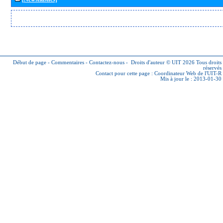
Début de page
-
Commentaires
-
Contactez-nous
-
Droits d'auteur © UIT 2026
Tous droits
réservés
Contact pour cette page :
Coordinateur Web de l'UIT-R
Mis à jour le : 2013-01-30