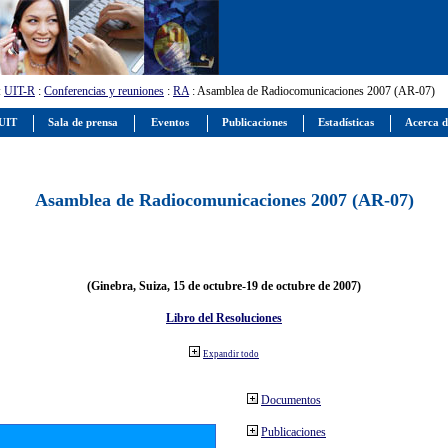
:
UIT-R
:
Conferencias y reuniones
:
RA
: Asamblea de Radiocomunicaciones 2007 (AR-07)
 UIT
Sala de prensa
Eventos
Publicaciones
Estadísticas
Acerca d
Asamblea de Radiocomunicaciones 2007 (AR-07)
(Ginebra, Suiza, 15 de octubre-19 de octubre de 2007)
Libro del Resoluciones
Expandir todo
Documentos
Publicaciones