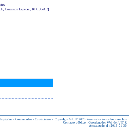
ntes
(CE, Comisión Especial, RPC, GAR)
la página
-
Comentarios
-
Contáctenos
-
Copyright © UIT 2026
Reservados todos los derechos
Contacto público :
Coordenador Web del UIT-R
Actualizado el : 2013-01-30