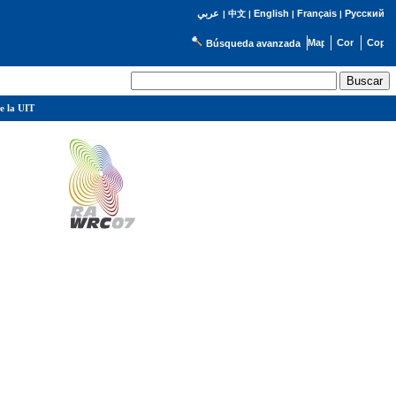
English
Français
Русский
عربي
|
中文
|
|
|
Búsqueda avanzada
e la UIT