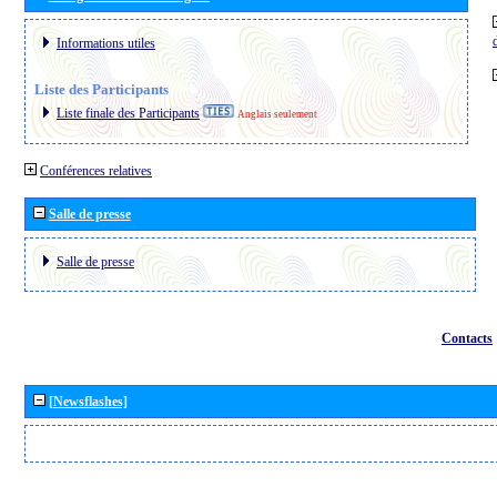
Informations utiles
Liste des Participants
Liste finale des Participants
Anglais seulement
Conférences relatives
Salle de presse
Salle de presse
Contacts
[Newsflashes]