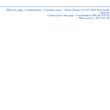
Début de page
-
Commentaires
-
Contactez-nous
-
Droits d'auteur © UIT 2026
Tous droits
réservés
Contact pour cette page :
Coordinateur Web de l'UIT-R
Mis à jour le : 2013-01-30