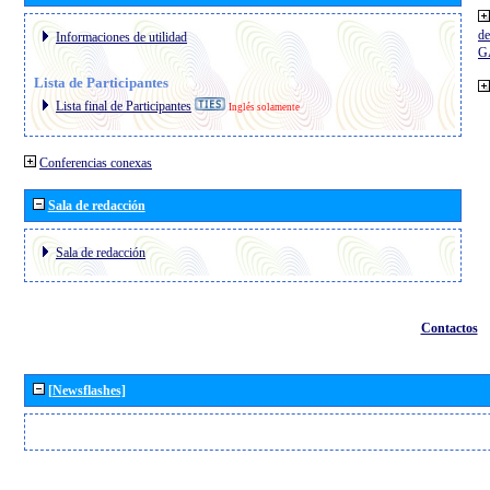
de
Informaciones de utilidad
G
Lista de Participantes
Lista final de Participantes
Inglés solamente
Conferencias conexas
Sala de redacción
Sala de redacción
Contactos
[Newsflashes]