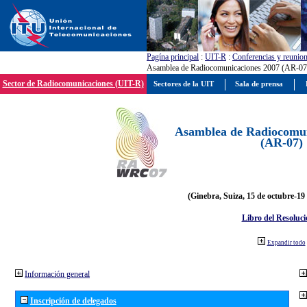
Pagína principal
:
UIT-R
:
Conferencias y reunio
Asamblea de Radiocomunicaciones 2007 (AR-07
Sector de Radiocomunicaciones (UIT-R)
Sectores de la UIT
Sala de prensa
Asamblea de Radiocomun
(AR-07)
(Ginebra, Suiza, 15 de octubre-19
Libro del Resoluci
Expandir todo
Información general
Inscripción de delegados