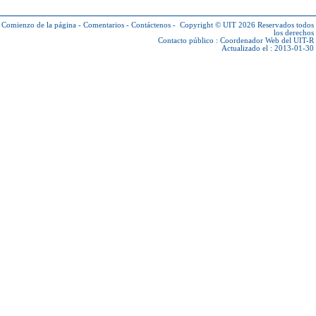
Comienzo de la página
-
Comentarios
-
Contáctenos
-
Copyright © UIT 2026
Reservados todos
los derechos
Contacto público :
Coordenador Web del UIT-R
Actualizado el : 2013-01-30