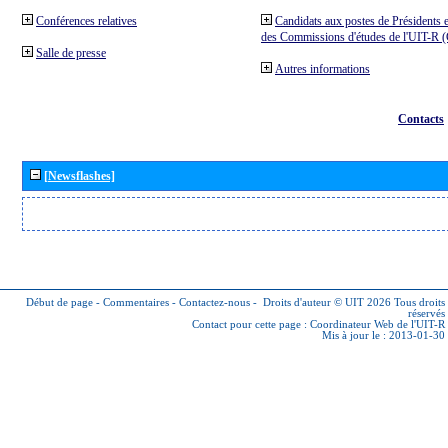
Conférences relatives
Candidats aux postes de Présidents e
des Commissions d'études de l'UIT-R
Salle de presse
Autres informations
Contacts
[Newsflashes]
Début de page
-
Commentaires
-
Contactez-nous
-
Droits d'auteur © UIT 2026
Tous droits
réservés
Contact pour cette page :
Coordinateur Web de l'UIT-R
Mis à jour le : 2013-01-30