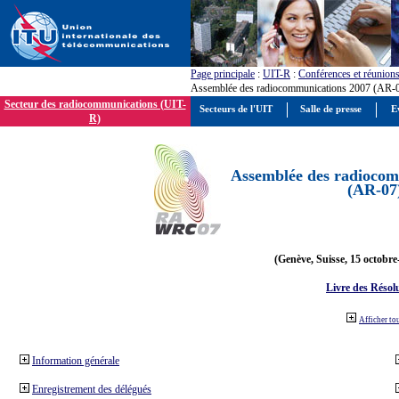
Page principale
:
UIT-R
:
Conférences et réunion
Assemblée des radiocommunications 2007 (AR-
Secteur des radiocommunications (UIT-
Secteurs de l'UIT
Salle de presse
E
R)
Assemblée des radiocom
(AR-07
(Genève, Suisse, 15 octobre
Livre des Résol
Afficher to
Information générale
Enregistrement des délégués