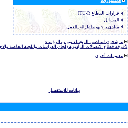
المنشورات
قرارات القطاع ‏ITU-R
المسائل
مبادئ توجيهية لطرائق العمل
مرشحون لمناصب الرؤساء ونواب الرؤساء
لأفرقة قطاع الاتصالات الراديوية (لجان الدراسات واللجنة الخاصة والا
معلومات أخرى
بيانات للاستفسار