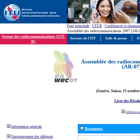
Page principale
:
UIT-R
:
Conférences et réunion
Assemblée des radiocommunications 2007 (AR-
Secteur des radiocommunications (UIT-
Secteurs de l'UIT
Salle de presse
E
R)
Assemblée des radiocom
(AR-07
(Genève, Suisse, 15 octobre
Livre des Résol
Afficher to
Information générale
Documents
Enregistrement des délégués