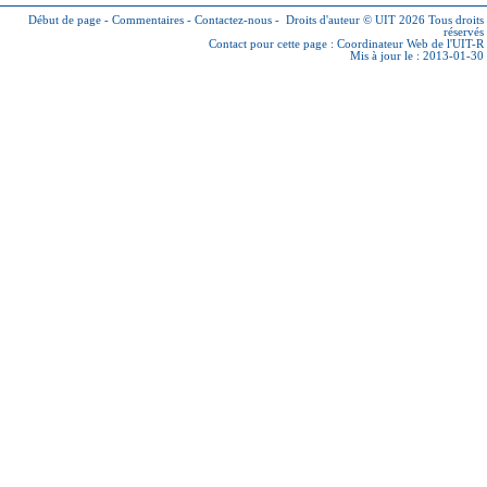
Début de page
-
Commentaires
-
Contactez-nous
-
Droits d'auteur © UIT 2026
Tous droits
réservés
Contact pour cette page :
Coordinateur Web de l'UIT-R
Mis à jour le : 2013-01-30