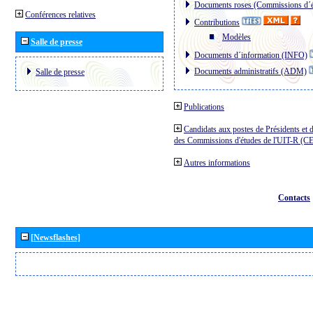
Documents roses (Commissions d´é
Conférences relatives
Contributions
Modèles
Salle de presse
Documents d´information (INFO)
Documents administratifs (ADM)
Salle de presse
Publications
Candidats aux postes de Présidents et 
des Commissions d'études de l'UIT-R (C
Autres informations
Contacts
[Newsflashes]