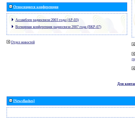
Относящиеся конференции
Ассамблея радиосвязи 2003 года (АР-03)
Всемирная конференция радиосвязи 2007 года (ВКР-07)
Отдел новостей
г
Для конта
[Newsflashes]