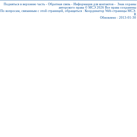
Подняться в верхнюю часть
-
Обратная связь
-
Информация для контактов
-
Знак охраны
авторского права © МСЭ 2026
Все права сохранены
По вопросам, связанным с этой страницей, обращаться :
Координатор Web-страницы МСЭ-
R
Обновлено : 2013-01-30