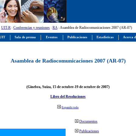
:
UIT-R
:
Conferencias y reuniones
:
RA
: Asamblea de Radiocomunicaciones 2007 (AR-07)
 UIT
Sala de prensa
Eventos
Publicaciones
Estadísticas
Acerca d
Asamblea de Radiocomunicaciones 2007 (AR-07)
(Ginebra, Suiza, 15 de octubre-19 de octubre de 2007)
Libro del Resoluciones
Expandir todo
Documentos
Publicaciones