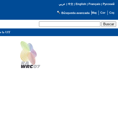
English
Français
Русский
عربي
|
中文
|
|
|
Búsqueda avanzada
e la UIT