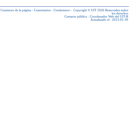
Comienzo de la página
-
Comentarios
-
Contáctenos
-
Copyright © UIT 2026
Reservados todos
los derechos
Contacto público :
Coordenador Web del UIT-R
Actualizado el : 2013-01-30