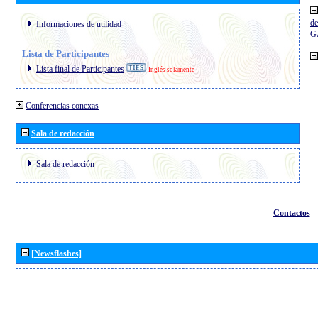
de
Informaciones de utilidad
G
Lista de Participantes
Lista final de Participantes
Inglés solamente
Conferencias conexas
Sala de redacción
Sala de redacción
Contactos
[Newsflashes]