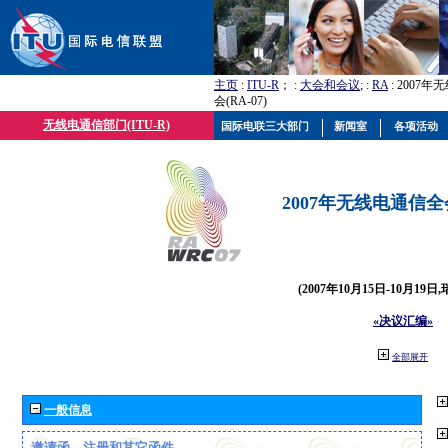
主页
:
ITU-R
； :
大会和会议
; :
RA
: 2007
会(RA-07)
无线电通信部门(ITU-R)
国际电联三大部门
新闻室
各项活动
2007年无线电通信全会(
(2007年10月15日-10月19日
«决议汇编»
全部展开
一般信息
邀请函、注册和其它函件