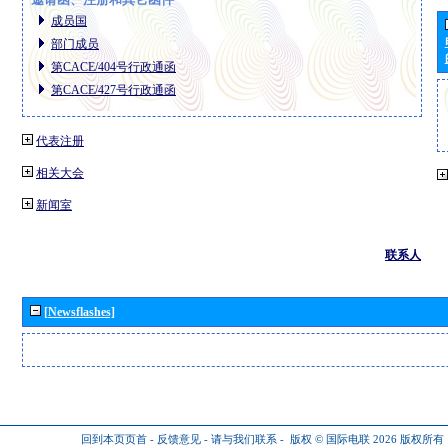
成员国
部门成员
第CACE/404号行政通函
第CACE/427号行政通函
代表注册
相关大会
新闻室
联系人
[Newsflashes]
回到本页页首
-
反馈意见
-
请与我们联系
-
版权 © 国际电联 2026
版权所有