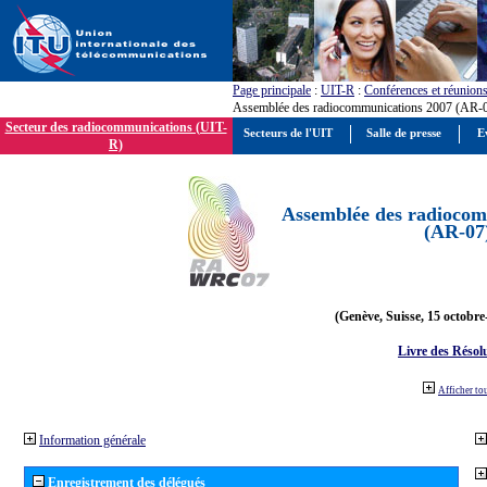
Page principale
:
UIT-R
:
Conférences et réunion
Assemblée des radiocommunications 2007 (AR-
Secteur des radiocommunications (UIT-
Secteurs de l'UIT
Salle de presse
E
R)
Assemblée des radiocom
(AR-07
(Genève, Suisse, 15 octobre
Livre des Résol
Afficher to
Information générale
Enregistrement des délégués