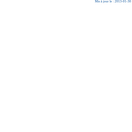
Mis à jour le : 2013-01-30