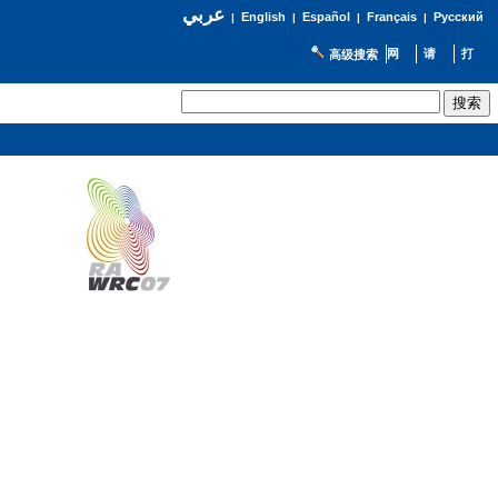
عربي
English
Español
Français
Русский
|
|
|
|
高级搜索