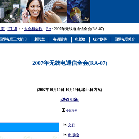
主页
:
ITU-R
； :
大会和会议
; :
RA
: 2007年无线电通信全会(RA-07)
国际电联三大部门
新闻室
各项活动
出版物
统计数字
国际电联简介
2007年无线电通信全会(RA-07)
(2007年10月15日-10月19日,瑞士,日内瓦)
«决议汇编»
全部展开
文件
出版物