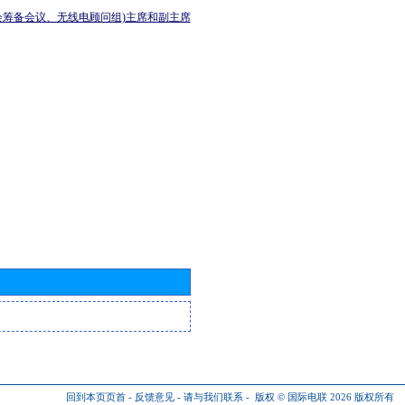
会筹备会议、无线电顾问组)主席和副主席
回到本页页首
-
反馈意见
-
请与我们联系
-
版权 © 国际电联 2026
版权所有