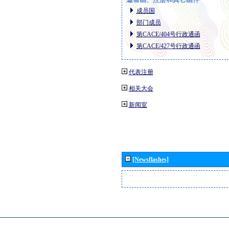
成员国
部门成员
第CACE/404号行政通函
第CACE/427号行政通函
代表注册
相关大会
新闻室
[Newsflashes]