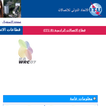
صفحة الاستقبال
:
ق
قطاعات الاتح
قطاع الاتصالات الراديوية (ITU-R)
معلومات عامة