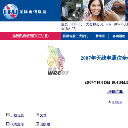
主页
:
ITU-R
； :
大会和会议
; :
RA
: 2007
会(RA-07)
无线电通信部门(ITU-R)
国际电联三大部门
新闻室
各项活动
2007年无线电通信全会(
(2007年10月15日-10月19日
«决议汇编»
全部展开
一般信息
文件
代表注册
出版物