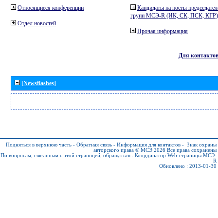
Относящиеся конференции
Кандидаты на посты председател
групп МСЭ-R (ИК, СК, ПСК, КГР)
Отдел новостей
Прочая информация
Для контакто
[Newsflashes]
Подняться в верхнюю часть
-
Обратная связь
-
Информация для контактов
-
Знак охраны
авторского права © МСЭ 2026
Все права сохранены
По вопросам, связанным с этой страницей, обращаться :
Координатор Web-страницы МСЭ-
R
Обновлено : 2013-01-30