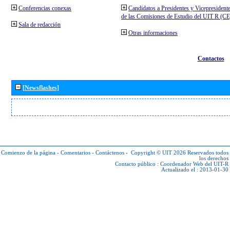
Conferencias conexas
Candidatos a Presidentes y Vicepresident
de las Comisiones de Estudio del UIT R (C
Sala de redacción
Otras informaciones
Contactos
[Newsflashes]
Comienzo de la página
-
Comentarios
-
Contáctenos
-
Copyright © UIT 2026
Reservados todos
los derechos
Contacto público :
Coordenador Web del UIT-R
Actualizado el : 2013-01-30