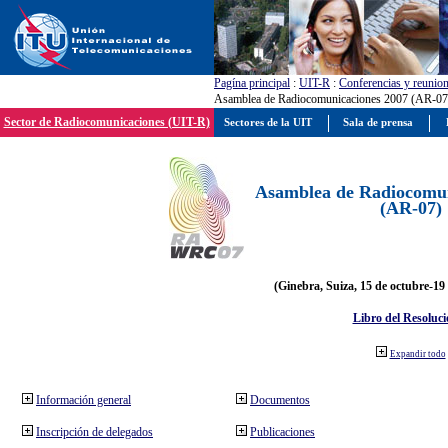
Pagína principal
:
UIT-R
:
Conferencias y reunio
Asamblea de Radiocomunicaciones 2007 (AR-07
Sector de Radiocomunicaciones (UIT-R)
Sectores de la UIT
Sala de prensa
Asamblea de Radiocomun
(AR-07)
(Ginebra, Suiza, 15 de octubre-19
Libro del Resoluci
Expandir todo
Información general
Documentos
Inscripción de delegados
Publicaciones