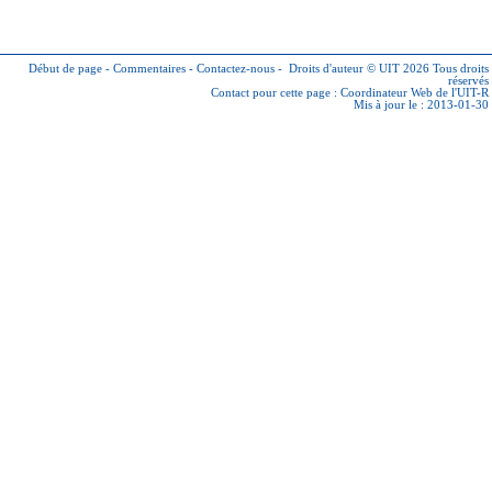
Début de page
-
Commentaires
-
Contactez-nous
-
Droits d'auteur © UIT 2026
Tous droits
réservés
Contact pour cette page :
Coordinateur Web de l'UIT-R
Mis à jour le : 2013-01-30