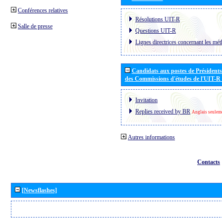
Conférences relatives
Résolutions UIT-R
Salle de presse
Questions UIT-R
Lignes directrices concernant les mét
Candidats aux postes de Présidents 
des Commissions d'études de l'UIT-R
Invitation
Replies received by BR
Anglais seulem
Autres informations
Contacts
[Newsflashes]