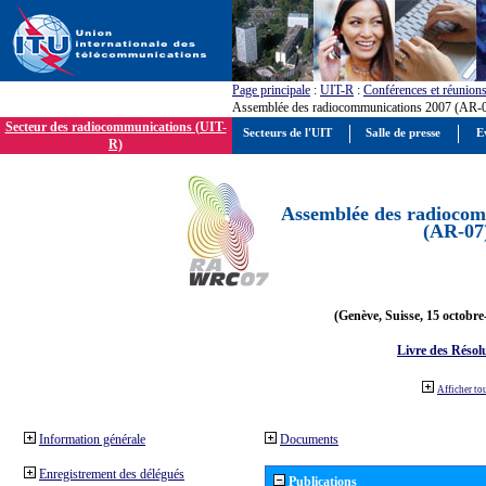
Page principale
:
UIT-R
:
Conférences et réunion
Assemblée des radiocommunications 2007 (AR-
Secteur des radiocommunications (UIT-
Secteurs de l'UIT
Salle de presse
E
R)
Assemblée des radiocom
(AR-07
(Genève, Suisse, 15 octobre
Livre des Résol
Afficher to
Information générale
Documents
Enregistrement des délégués
Publications