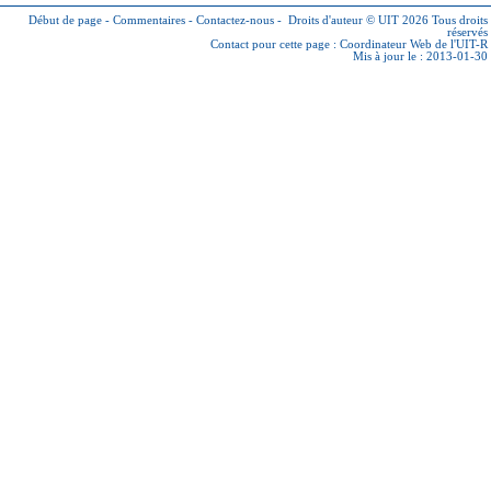
Début de page
-
Commentaires
-
Contactez-nous
-
Droits d'auteur © UIT 2026
Tous droits
réservés
Contact pour cette page :
Coordinateur Web de l'UIT-R
Mis à jour le : 2013-01-30