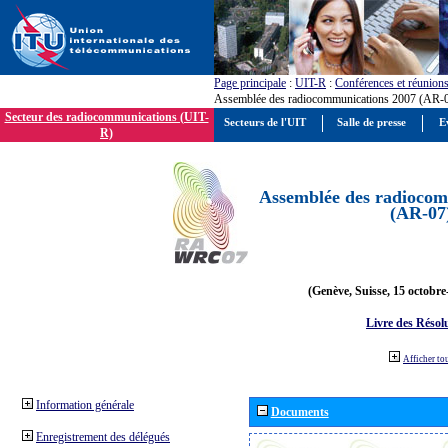
Page principale
:
UIT-R
:
Conférences et réunion
Assemblée des radiocommunications 2007 (AR-
Secteur des radiocommunications (UIT-
Secteurs de l'UIT
Salle de presse
E
R)
Assemblée des radiocom
(AR-07
(Genève, Suisse, 15 octobre
Livre des Résol
Afficher to
Information générale
Documents
Enregistrement des délégués