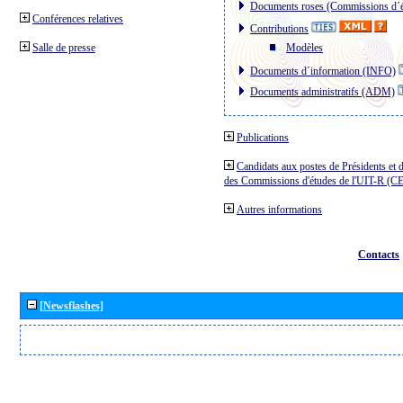
Documents roses (Commissions d´é
Conférences relatives
Contributions
Salle de presse
Modèles
Documents d´information (INFO)
Documents administratifs (ADM)
Publications
Candidats aux postes de Présidents et 
des Commissions d'études de l'UIT-R (C
Autres informations
Contacts
[Newsflashes]