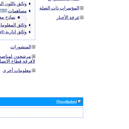
وثائق باللون ا
المؤتمرات ذات الصلة
مساهمات
نماذج مع
غرفة الأخبار
وثائق المعلومات (O
وثائق إدارية (ADM)
المنشورات
مرشحون لمناصب 
لأفرقة قطاع الاتصا
معلومات أخرى
[Newsflashes]