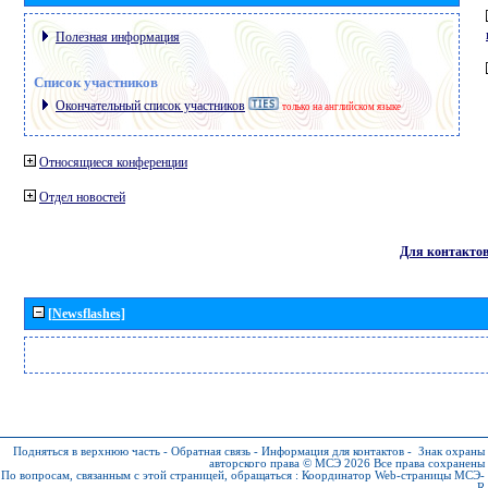
Полезная информация
Список участников
Окончательный список участников
только на английском языке
Относящиеся конференции
Отдел новостей
Для контакто
[Newsflashes]
Подняться в верхнюю часть
-
Обратная связь
-
Информация для контактов
-
Знак охраны
авторского права © МСЭ 2026
Все права сохранены
По вопросам, связанным с этой страницей, обращаться :
Координатор Web-страницы МСЭ-
R