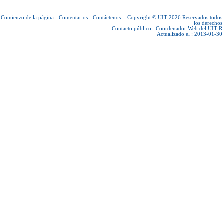
Comienzo de la página
-
Comentarios
-
Contáctenos
-
Copyright © UIT 2026
Reservados todos
los derechos
Contacto público :
Coordenador Web del UIT-R
Actualizado el : 2013-01-30