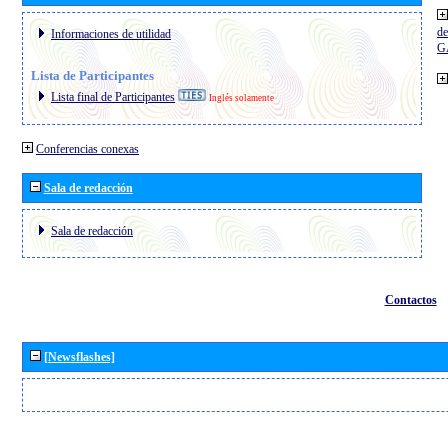
de
Informaciones de utilidad
G
Lista de Participantes
Lista final de Participantes
Inglés solamente
Conferencias conexas
Sala de redacción
Sala de redacción
Contactos
[Newsflashes]