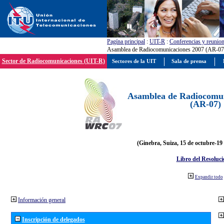
Pagína principal
:
UIT-R
:
Conferencias y reunio
Asamblea de Radiocomunicaciones 2007 (AR-07
Sector de Radiocomunicaciones (UIT-R)
Sectores de la UIT
Sala de prensa
Asamblea de Radiocomun
(AR-07)
(Ginebra, Suiza, 15 de octubre-19
Libro del Resoluci
Expandir todo
Información general
Inscripción de delegados