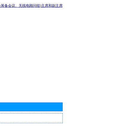
会筹备会议、无线电顾问组)主席和副主席