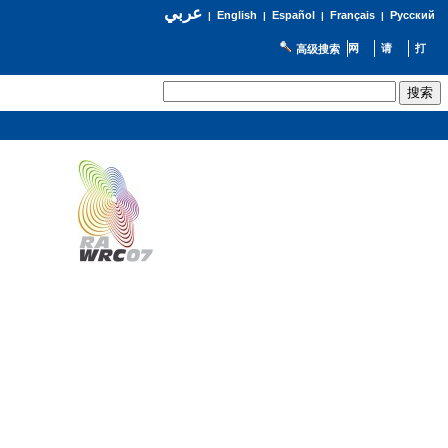
عربي
English
Español
Français
Русский
|
|
|
|
高级搜索