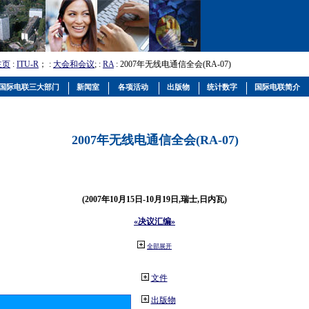
主页
:
ITU-R
； :
大会和会议
; :
RA
: 2007年无线电通信全会(RA-07)
国际电联三大部门
新闻室
各项活动
出版物
统计数字
国际电联简介
2007年无线电通信全会(RA-07)
(2007年10月15日-10月19日,瑞士,日内瓦)
«决议汇编»
全部展开
文件
出版物