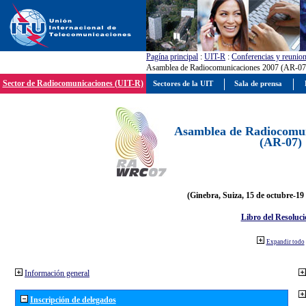
Pagína principal
:
UIT-R
:
Conferencias y reunio
Asamblea de Radiocomunicaciones 2007 (AR-07
Sector de Radiocomunicaciones (UIT-R)
Sectores de la UIT
Sala de prensa
Asamblea de Radiocomun
(AR-07)
(Ginebra, Suiza, 15 de octubre-19
Libro del Resoluci
Expandir todo
Información general
Inscripción de delegados