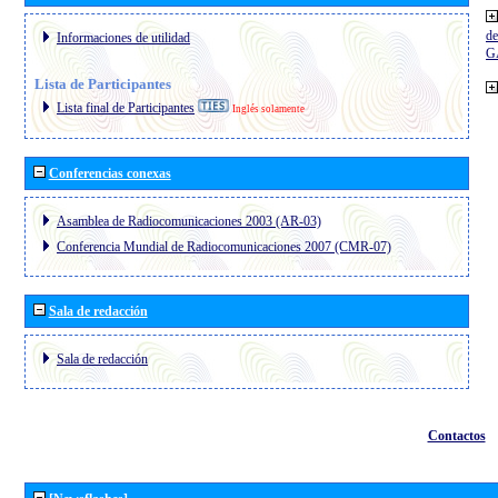
de
Informaciones de utilidad
G
Lista de Participantes
Lista final de Participantes
Inglés solamente
Conferencias conexas
Asamblea de Radiocomunicaciones 2003 (AR-03)
Conferencia Mundial de Radiocomunicaciones 2007 (CMR-07)
Sala de redacción
Sala de redacción
Contactos