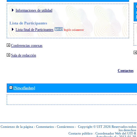
Informaciones de utilidad
Lista de Participantes
Lista final de Participantes
Inglés solamente
Conferencias conexas
Sala de redacción
Contactos
[Newsflashes]
Comienzo de la página
-
Comentarios
-
Contáctenos
-
Copyright © UIT 2026
Reservados todos
los derechos
Contacto público :
Coordenador Web del UIT-R
Actualizado el : 2013-01-30