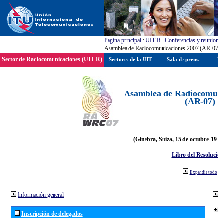
Pagína principal
:
UIT-R
:
Conferencias y reunio
Asamblea de Radiocomunicaciones 2007 (AR-07
Sector de Radiocomunicaciones (UIT-R)
Sectores de la UIT
Sala de prensa
Asamblea de Radiocomun
(AR-07)
(Ginebra, Suiza, 15 de octubre-19
Libro del Resoluci
Expandir todo
Información general
Inscripción de delegados