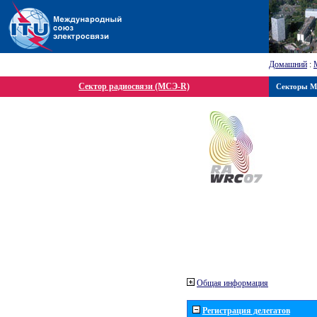
Домашний
:
Сектор радиосвязи (МСЭ-R)
Секторы 
Общая информация
Регистрация делегатов