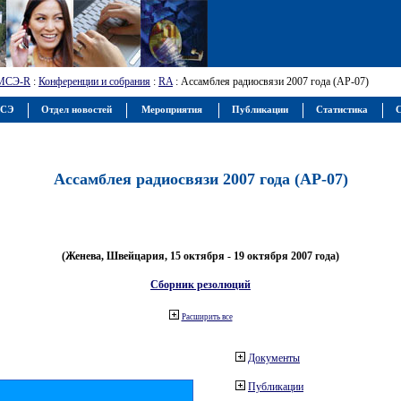
МСЭ-R
:
Конференции и собрания
:
RA
: Ассамблея радиосвязи 2007 года (АР-07)
МСЭ
Отдел новостей
Мероприятия
Публикации
Статистика
С
Ассамблея радиосвязи 2007 года (АР-07)
(Женева, Швейцария, 15 октября - 19 октября 2007 года)
Сборник резолюций
Расширить все
Документы
Публикации