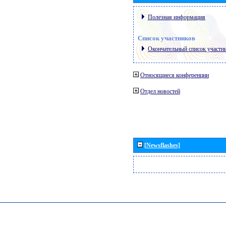
Полезная информация
Список участников
Окончательный список участн
Относящиеся конференции
Отдел новостей
[Newsflashes]