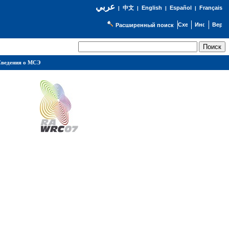
عربي
English
Español
Français
|
中文
|
|
|
Расширенный поиск
ведения о МСЭ