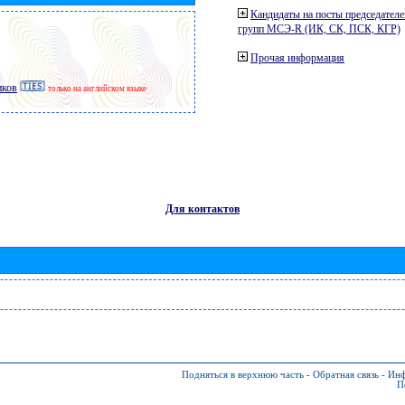
Кандидаты на посты председателе
групп МСЭ-R (ИК, СК, ПСК, КГР)
Прочая информация
иков
только на английском языке
Для контактов
Подняться в верхнюю часть
-
Обратная связь
-
Инф
П