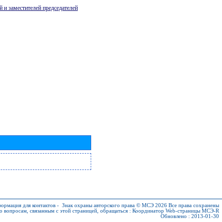
й и заместителей председателей
ормация для контактов
-
Знак охраны авторского права © МСЭ 2026
Все права сохранены
о вопросам, связанным с этой страницей, обращаться :
Координатор Web-страницы МСЭ-R
Обновлено : 2013-01-30