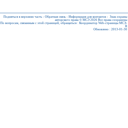
Подняться в верхнюю часть
-
Обратная связь
-
Информация для контактов
-
Знак охраны
авторского права © МСЭ 2026
Все права сохранены
По вопросам, связанным с этой страницей, обращаться :
Координатор Web-страницы МСЭ-
R
Обновлено : 2013-01-30