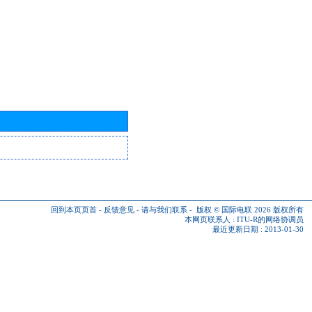
回到本页页首
-
反馈意见
-
请与我们联系
-
版权 © 国际电联 2026
版权所有
本网页联系人 :
ITU-R的网络协调员
最近更新日期 : 2013-01-30