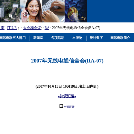
主页
:
ITU-R
； :
大会和会议
; :
RA
: 2007年无线电通信全会(RA-07)
国际电联三大部门
新闻室
各项活动
出版物
统计数字
国际电联简介
2007年无线电通信全会(RA-07)
(2007年10月15日-10月19日,瑞士,日内瓦)
«决议汇编»
全部展开