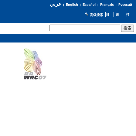
عربي
English
Español
Français
Русский
|
|
|
|
高级搜索