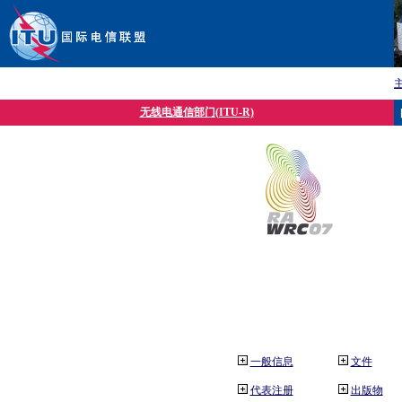
无线电通信部门(ITU-R)
一般信息
文件
代表注册
出版物