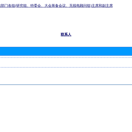
信部门各组(研究组、特委会、大会筹备会议、无线电顾问组)主席和副主席
联系人