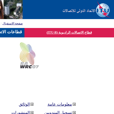
صفحة الاستقبال
:
ق
قطاعات الاتح
قطاع الاتصالات الراديوية (ITU-R)
معلومات عامة
الوثائق
تسجيل المندوبين
المنشورات