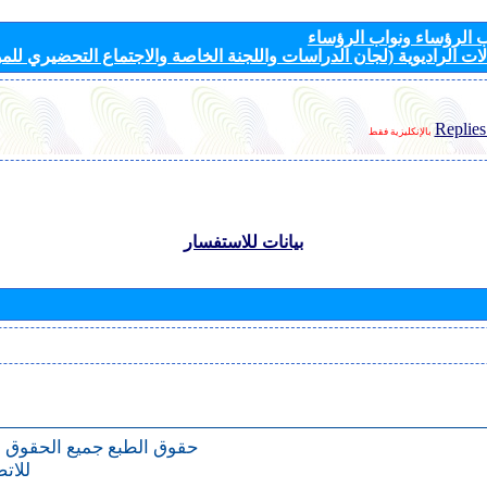
الرؤساء ونواب الرؤساء
ات الراديوية (لجان الدراسات واللجنة الخاصة والاجتماع التحضيري للمؤ
Replies
بالإنكليزية فقط
بيانات للاستفسار
حقوق الطبع
جميع الحقوق 
للات