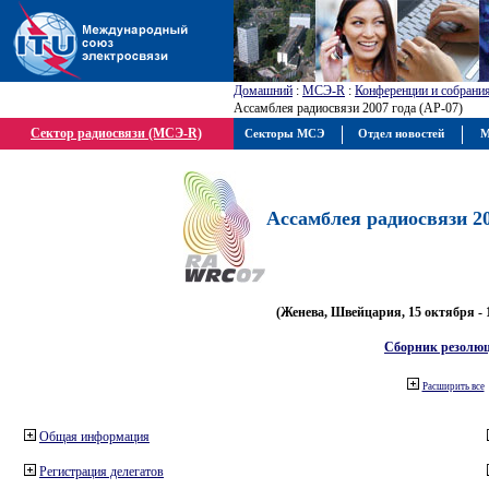
Домашний
:
МСЭ-R
:
Конференции и собрани
Ассамблея радиосвязи 2007 года (АР-07)
Сектор радиосвязи (МСЭ-R)
Секторы МСЭ
Отдел новостей
М
Ассамблея радиосвязи 20
(Женева, Швейцария, 15 октября - 
Сборник резолю
Расширить все
Общая информация
Регистрация делегатов