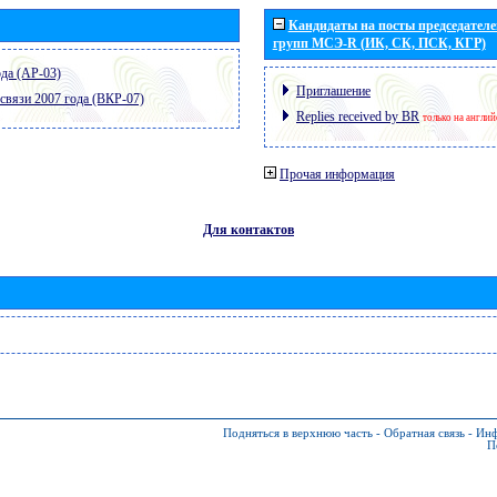
Кандидаты на посты председателей
групп МСЭ-R (ИК, СК, ПСК, КГР)
да (АР-03)
Приглашение
связи 2007 года (ВКР-07)
Replies received by BR
только на англи
Прочая информация
Для контактов
Подняться в верхнюю часть
-
Обратная связь
-
Инф
П