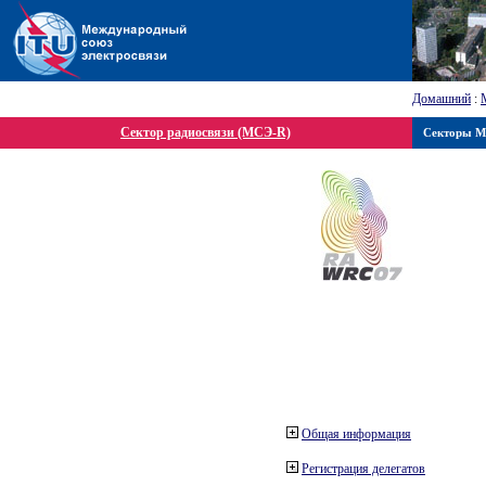
Домашний
:
Сектор радиосвязи (МСЭ-R)
Секторы 
Общая информация
Регистрация делегатов