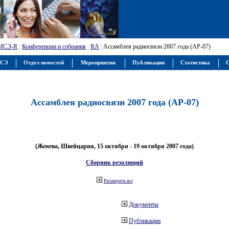
МСЭ-R
:
Конференции и собрания
:
RA
: Ассамблея радиосвязи 2007 года (АР-07)
МСЭ
Отдел новостей
Мероприятия
Публикации
Статистика
С
Ассамблея радиосвязи 2007 года (АР-07)
(Женева, Швейцария, 15 октября - 19 октября 2007 года)
Сборник резолюций
Расширить все
Документы
Публикации