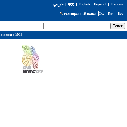
عربي
English
Español
Français
|
中文
|
|
|
Расширенный поиск
ведения о МСЭ