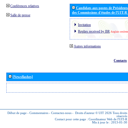
Conférences relatives
Candidats aux postes de Présidents 
des Commissions d'études de l'UIT-R
Salle de presse
Invitation
Replies received by BR
Anglais seulem
Autres informations
Contacts
[Newsflashes]
Début de page
-
Commentaires
-
Contactez-nous
-
Droits d'auteur © UIT 2026
Tous droits
réservés
Contact pour cette page :
Coordinateur Web de l'UIT-R
Mis à jour le : 2013-01-30