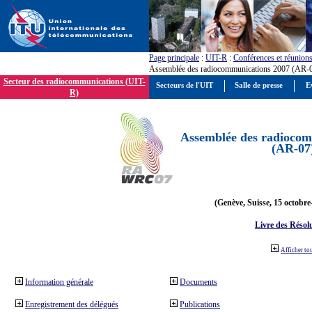
Page principale
:
UIT-R
:
Conférences et réunion
Assemblée des radiocommunications 2007 (AR-
Secteur des radiocommunications (UIT-
Secteurs de l'UIT
Salle de presse
E
R)
Assemblée des radiocom
(AR-07
(Genève, Suisse, 15 octobre
Livre des Résol
Afficher to
Information générale
Documents
Enregistrement des délégués
Publications