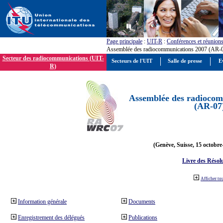
Page principale
:
UIT-R
:
Conférences et réunion
Assemblée des radiocommunications 2007 (AR-
Secteur des radiocommunications (UIT-
Secteurs de l'UIT
Salle de presse
E
R)
Assemblée des radiocom
(AR-07
(Genève, Suisse, 15 octobre
Livre des Résol
Afficher to
Information générale
Documents
Enregistrement des délégués
Publications