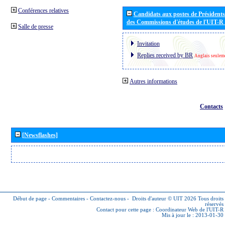
Conférences relatives
Candidats aux postes de Présidents 
des Commissions d'études de l'UIT-R
Salle de presse
Invitation
Replies received by BR
Anglais seulem
Autres informations
Contacts
[Newsflashes]
Début de page
-
Commentaires
-
Contactez-nous
-
Droits d'auteur © UIT 2026
Tous droits
réservés
Contact pour cette page :
Coordinateur Web de l'UIT-R
Mis à jour le : 2013-01-30