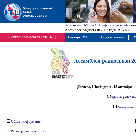
Домашний
:
МСЭ-R
:
Конференции и собрани
Ассамблея радиосвязи 2007 года (АР-07)
Сектор радиосвязи (МСЭ-R)
Секторы МСЭ
Отдел новостей
М
Ассамблея радиосвязи 20
(Женева, Швейцария, 15 октября - 
Сборник резолю
Расширить все
Общая информация
Регистрация делегатов